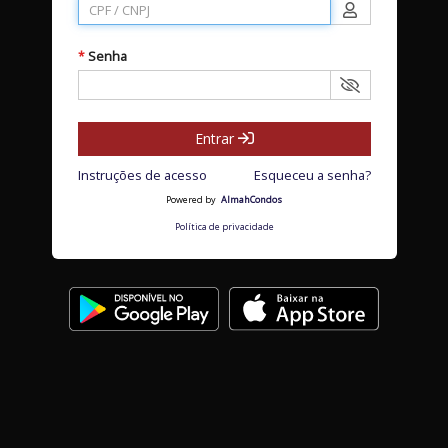
Senha
*
Entrar
Instruções de acesso
Esqueceu a senha?
Powered by
AlmahCondos
Política de privacidade