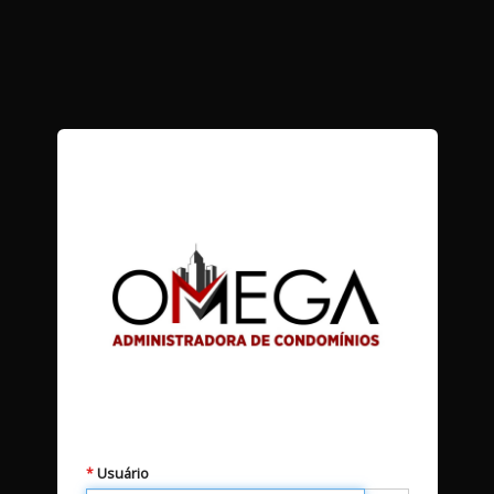
Usuário
*